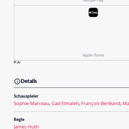
Apple iTunes
Details
Schauspieler
Sophie Marceau
,
Gad Elmaleh
,
François Berlèand
,
Ma
Regie
James Huth