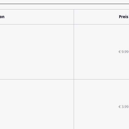
ion
Preis
€ 9.99
€ 3.99