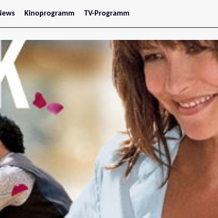
News
Kinoprogramm
TV-Programm
tars
Jetzt im Kino
treaming
Demnächst im Kino
Wien
Niederösterreich
Oberösterreich
Steiermark
Burgenland
Kärnten
Salzburg
Tirol
Vorarlberg