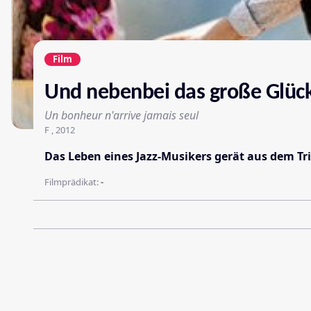
Film
Und nebenbei das große Glüc
Un bonheur n'arrive jamais seul
F , 2012
Das Leben eines Jazz-Musikers gerät aus dem Trit
Filmprädikat:
-