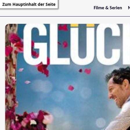
Zum Hauptinhalt der Seite
Filme & Serien
Trailer
S
Kritiken
S
Filmarchiv
Serienarchiv