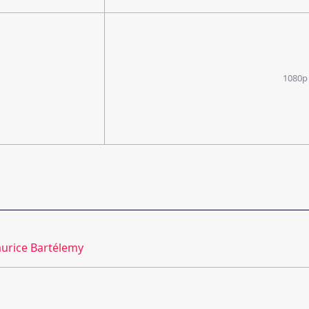
1080p
urice Bartélemy