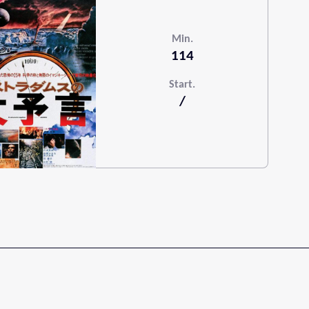
Min.
114
Start.
/