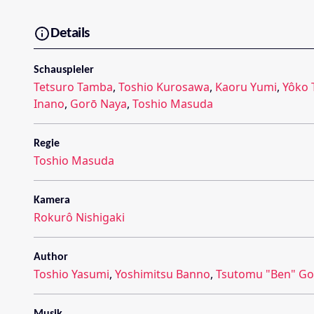
Details
Schauspieler
Tetsuro Tamba
,
Toshio Kurosawa
,
Kaoru Yumi
,
Yôko 
Inano
,
Gorō Naya
,
Toshio Masuda
Regie
Toshio Masuda
Kamera
Rokurô Nishigaki
Author
Toshio Yasumi
,
Yoshimitsu Banno
,
Tsutomu "Ben" Go
Musik