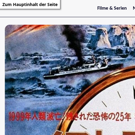
Zum Hauptinhalt der Seite
Filme & Serien
Trailer
S
Kritiken
S
Filmarchiv
Serienarchiv