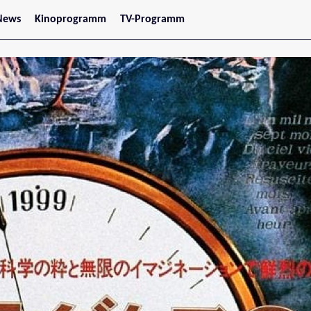
News
Kinoprogramm
TV-Programm
tars
Jetzt im Kino
treaming
Demnächst im Kino
Wien
Niederösterreich
Oberösterreich
Steiermark
Burgenland
Kärnten
Salzburg
Tirol
Vorarlberg