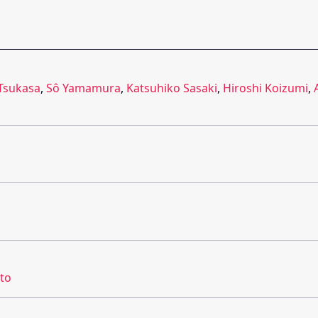
Tsukasa
,
Sô Yamamura
,
Katsuhiko Sasaki
,
Hiroshi Koizumi
,
to