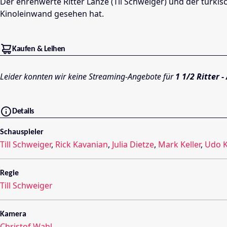
Der ehrenwerte Ritter Lanze (Til Schweiger) und der türkis
Kinoleinwand gesehen hat.
Kaufen & Leihen
Leider konnten wir keine Streaming-Angebote für
1 1/2 Ritter 
Details
Schauspieler
Till Schweiger
,
Rick Kavanian
,
Julia Dietze
,
Mark Keller
,
Udo K
Regie
Till Schweiger
Kamera
Christof Wahl