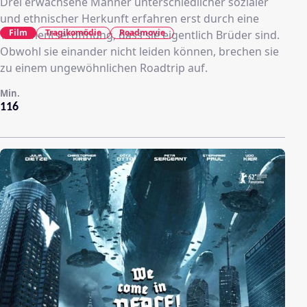
Drei erwachsene Männer unterschiedlicher sozialer
und ethnischer Herkunft erfahren erst durch eine
Film
Tragikomödie
Roadmovie
Testamentseröffnung, dass sie eigentlich Brüder sind.
Obwohl sie einander nicht leiden können, brechen sie
zu einem ungewöhnlichen Roadtrip auf.
Min.
116