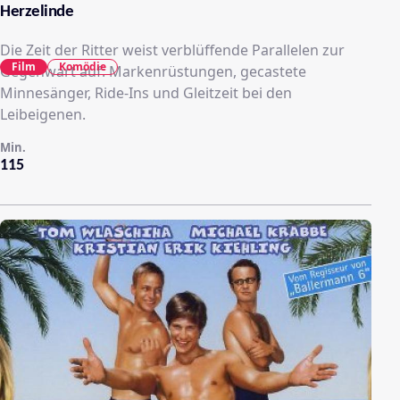
Herzelinde
Die Zeit der Ritter weist verblüffende Parallelen zur
Film
Komödie
Gegenwart auf: Markenrüstungen, gecastete
Minnesänger, Ride-Ins und Gleitzeit bei den
Leibeigenen.
Min.
115