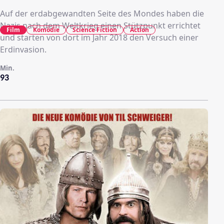
Auf der erdabgewandten Seite des Mondes haben die
Nazis nach dem Weltkrieg einen Stützpunkt errichtet
Film
Komödie
Science Fiction
Action
und starten von dort im Jahr 2018 den Versuch einer
Erdinvasion.
Min.
93