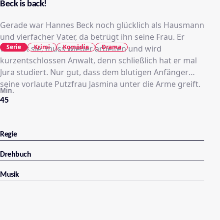
Beck is back!
Gerade war Hannes Beck noch glücklich als Hausmann
und vierfacher Vater, da betrügt ihn seine Frau. Er
Serie
Krimi
Komödie
Drama
verlässt sie, muss wieder arbeiten und wird
kurzentschlossen Anwalt, denn schließlich hat er mal
Jura studiert. Nur gut, dass dem blutigen Anfänger
seine vorlaute Putzfrau Jasmina unter die Arme greift.
Min.
45
Regie
Drehbuch
Musik