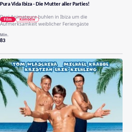
Pura Vida Ibiza - Die Mutter aller Parties!
Drei Animateure buhlen in Ibiza um die
Film
Komödie
Aufmerksamkeit weiblicher Feriengäste
Min.
83