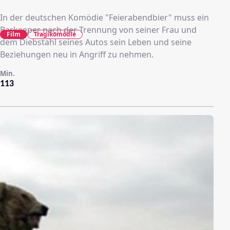
In der deutschen Komödie "Feierabendbier" muss ein
Barkeeper nach der Trennung von seiner Frau und
Film
Tragikomödie
dem Diebstahl seines Autos sein Leben und seine
Beziehungen neu in Angriff zu nehmen.
Min.
113