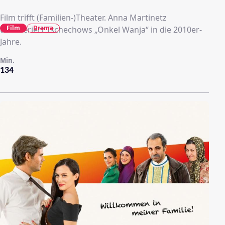
Film trifft (Familien-)Theater. Anna Martinetz
Film
Drama
transferiert Tschechows „Onkel Wanja“ in die 2010er-
Jahre.
Min.
134