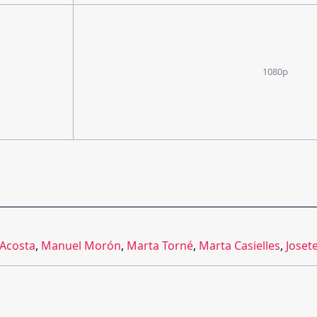
1080p
 Acosta
,
Manuel Morón
,
Marta Torné
,
Marta Casielles
,
Joset