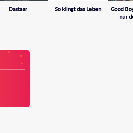
Dastaar
So klingt das Leben
Good Boy
nur d