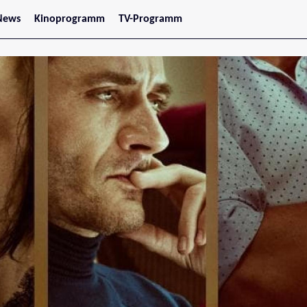
News
Kinoprogramm
TV-Programm
tars
Jetzt im Kino
treaming
Demnächst im Kino
Wien
Niederösterreich
Oberösterreich
Steiermark
Burgenland
Kärnten
Salzburg
Tirol
Vorarlberg