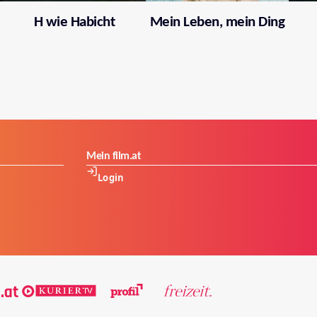
H wie Habicht
Mein Leben, mein Ding
Mein film.at
Login