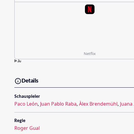
Netflix
Details
Schauspieler
Paco León
,
Juan Pablo Raba
,
Àlex Brendemühl
,
Juana
Regie
Roger Gual