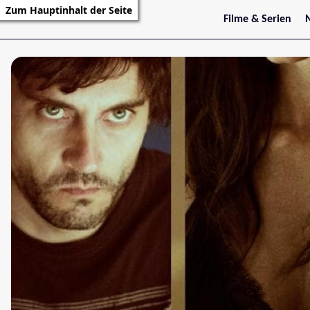
Zum Hauptinhalt der Seite
Filme & Serien
Trailer
S
Kritiken
S
Filmarchiv
Serienarchiv