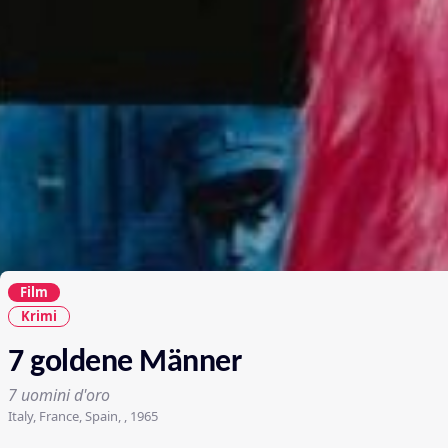
Film
Krimi
7 goldene Männer
7 uomini d'oro
Italy, France, Spain, , 1965