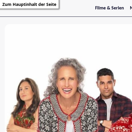
Zum Hauptinhalt der Seite
Filme & Serien
Trailer
S
Kritiken
S
Filmarchiv
Serienarchiv