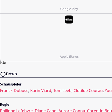
Google Play
Apple iTunes
Details
Schauspieler
Franck Dubosc
,
Karin Viard
,
Tom Leeb
,
Clotilde Courau
,
You
Regie
Philippe Lefebvre
,
Diane Capo
,
Aurore Coppa
,
Corentin Bou