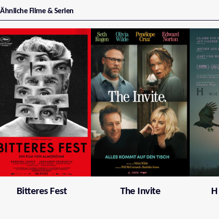
Ähnliche Filme & Serien
Bitteres Fest
The Invite
H