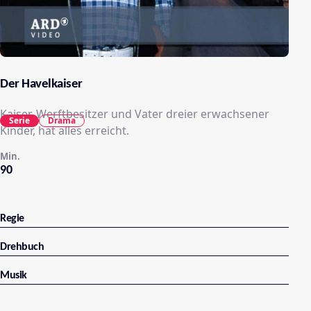
Der Havelkaiser
Kaiser, Werftbesitzer und Vater dreier erwachsener
Serie
Drama
Kinder, hat alles erreicht.
Min.
90
Regie
Drehbuch
Musik