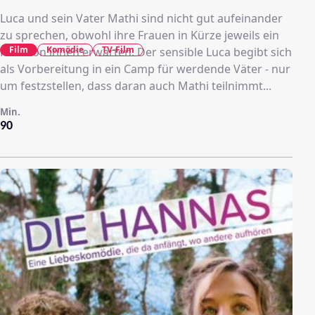
Luca und sein Vater Mathi sind nicht gut aufeinander
zu sprechen, obwohl ihre Frauen in Kürze jeweils ein
Film
Komödie
TV-Film
Kind von ihnen erwarten. Der sensible Luca begibt sich
als Vorbereitung in ein Camp für werdende Väter - nur
um festzstellen, dass daran auch Mathi teilnimmt...
Min.
90