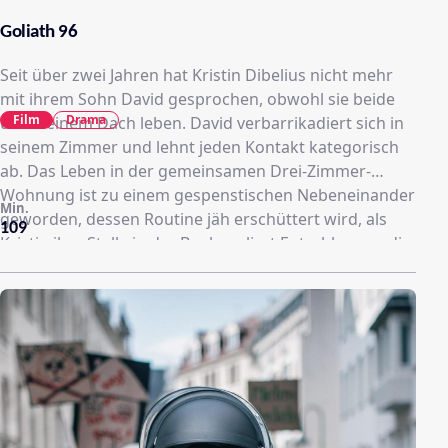
Goliath 96
Seit über zwei Jahren hat Kristin Dibelius nicht mehr
mit ihrem Sohn David gesprochen, obwohl sie beide
Film
Drama
unter einem Dach leben. David verbarrikadiert sich in
seinem Zimmer und lehnt jeden Kontakt kategorisch
ab. Das Leben in der gemeinsamen Drei-Zimmer-
Wohnung ist zu einem gespenstischen Nebeneinander
Min.
geworden, dessen Routine jäh erschüttert wird, als
109
Kristin ihre Stelle in der Bank verliert.Entschlossen, die
unerträgliche Situation zu beenden, macht sich die
alleinerziehende Mutter daran, die Motive für Davids
ablehnendes Verhalten zu ergründen. Zufällig erfährt
sie von einer alten Freundin ihres Sohnes, dass er in
einem Internetforum für Drachenbau aktiv ist. Kristin
nimmt Kontakt auf – inkognito. Nach einigem Zögern
fasst David Vertrauen zu ihr. Euphorisch vor Glück
übersieht Kristin, die mittlerweile fast alle sozialen