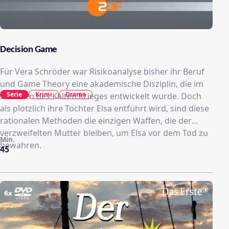
Decision Game
Für Vera Schröder war Risikoanalyse bisher ihr Beruf
und Game Theory eine akademische Disziplin, die im
Serie
Krimi
Drama
Schatten des Kalten Krieges entwickelt wurde. Doch
als plötzlich ihre Tochter Elsa entführt wird, sind diese
rationalen Methoden die einzigen Waffen, die der
verzweifelten Mutter bleiben, um Elsa vor dem Tod zu
Min.
bewahren.
45