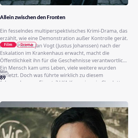
Allein zwischen den Fronten
Ein fesselndes multiperspektivisches Krimi-Drama, das
erzählt, wie eine Demonstration außer Kontrolle gerät.
Film
Drama
Als der Polizist Jan Vogt (Justus Johanssen) nach der
Eskalation im Krankenhaus erwacht, macht die
Öffentlichkeit ihn für die Geschehnisse verantwortlich.
Ein Mensch kam ums Leben, viele weitere wurden
Min.
verletzt. Doch was führte wirklich zu diesem
89
folgenschweren Einsatz? LKA-Kommissarin Charlotte
Stauffer (Brigitte Hobmeier) leitet die internen
Ermittlungen und enthüllt ein Geflecht aus Umständen
und Entscheidungen auf unterschiedlichen Seiten, das
die Grenzen zwischen Opfern und Täter*innen
verschwimmen lässt.