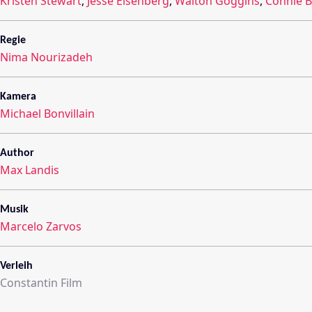
Kristen Stewart
,
Jesse Eisenberg
,
Walton Goggins
,
Connie B
Regie
Nima Nourizadeh
Kamera
Michael Bonvillain
Author
Max Landis
Musik
Marcelo Zarvos
Verleih
Constantin Film