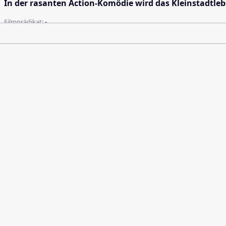
In der rasanten Action-Komödie wird das Kleinstadtlebe
Filmprädikat:
-