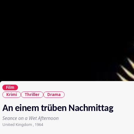
Film
Krimi
Thriller
Drama
An einem trüben Nachmittag
Seance on a Wet Afternoon
United Kingdom , 1964