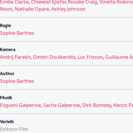
Emilia Clarke
,
Chiwetel Ejiofor
,
Rosalie Craig
,
Vinette Robin
Noon
,
Nathalie Opare
,
Ashley Johnson
Regie
Sophie Barthes
Kamera
Andrij Parekh
,
Dimitri Doulkeridis
,
Luc Frisson
,
Guillaume A
Author
Sophie Barthes
Musik
Evgueni Galperine
,
Sacha Galperine
,
Dirk Bombey
,
Kenzo P
Verleih
Einhorn Film