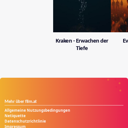
Kraken - Erwachen der
Ev
Tiefe
Mehr über film.at
Allgemeine Nutzungsbedingungen
Netiquette
Datenschutzrichtlinie
Impressum