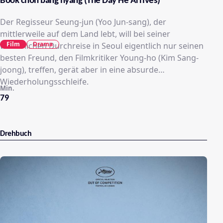
Book chon bang hyang (The Day He Arrives)
Der Regisseur Seung-jun (Yoo Jun-sang), der
mittlerweile auf dem Land lebt, will bei seiner
Film
Drama
winterlichen Durchreise in Seoul eigentlich nur seinen
besten Freund, den Filmkritiker Young-ho (Kim Sang-
joong), treffen, gerät aber in eine absurde
Wiederholungsschleife.
Min.
79
Drehbuch