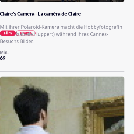
Claire's Camera - La caméra de Claire
Mit ihrer Polaroid-Kamera macht die Hobbyfotografin
Film
Drama
Claire (Isabelle Huppert) während ihres Cannes-
Besuchs Bilder.
Min.
69