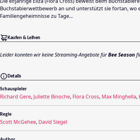
Die elfjährige Eliza (Flora Cross) beweist beim Buchstabie
Buchstabierwettbewerb an und unterstützt sie fortan, wo e
Familiengeheimnisse zu Tage...
Kaufen & Leihen
Leider konnten wir keine Streaming-Angebote für
Bee Season
fi
Details
Schauspieler
Richard Gere
,
Juliette Binoche
,
Flora Cross
,
Max Minghella
,
Regie
Scott McGehee
,
David Siegel
Author