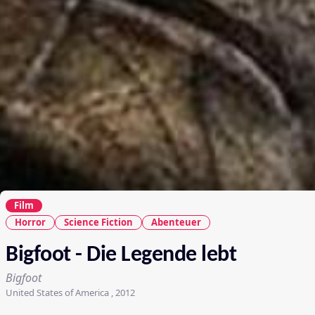
Film
Horror
Science Fiction
Abenteuer
Bigfoot - Die Legende lebt
Bigfoot
United States of America , 2012