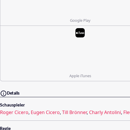
Google Play
Apple iTunes
Details
Schauspieler
Roger Cicero
,
Eugen Cicero
,
Till Brönner
,
Charly Antolini
,
Fl
Regie