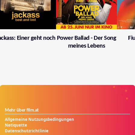
ackass: Einer geht noch
Power Ballad - Der Song
Fi
meines Lebens
Mehr über film.at
Allgemeine Nutzungsbedingungen
Netiquette
Datenschutzrichtlinie