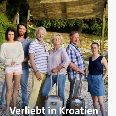
türkischen Konsulat türkische Papiere zu besorgen,
um dann wieder Deutscher zu werden. Dafür muss er
nur noch seinen türkischen Vater Mustafa finden. Der
ist aus dem Leben seiner Mutter Ingrid verschwunden,
als Jim noch ein Baby war. "Plötzlich Türke" beruht auf
den wahren Erlebnissen von Cem Fertig, der von den
deutschen Behörden zum Türken erklärt wurde und
jahrelang darum kämpfte, seine deutsche
Staatsbürgerschaft zurückzubekommen.