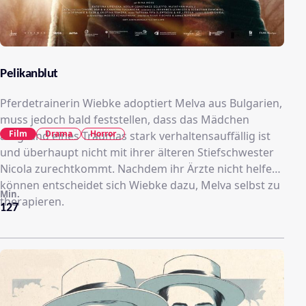
Pelikanblut
Pferdetrainerin Wiebke adoptiert Melva aus Bulgarien,
muss jedoch bald feststellen, dass das Mädchen
Film
Drama
Horror
aufgrund eines Traumas stark verhaltensauffällig ist
und überhaupt nicht mit ihrer älteren Stiefschwester
Nicola zurechtkommt. Nachdem ihr Ärzte nicht helfen
können entscheidet sich Wiebke dazu, Melva selbst zu
Min.
therapieren.
127