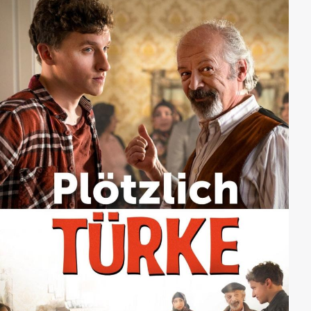
Fritz Freudenthal. Völlig sinnentleert und gepeinigt
durch ihr jämmerliches, lust- und spaßfreies Dasein
vegetieren sie dahin, bis sie auf die neue einzigartige
Lust-Stimuli-Therapie des weltberühmten und
angesagten Psychotherapeuten Prof. Dr. Immanuel
Young aufmerksam werden und darin die Lösung all
ihrer Probleme sehen.