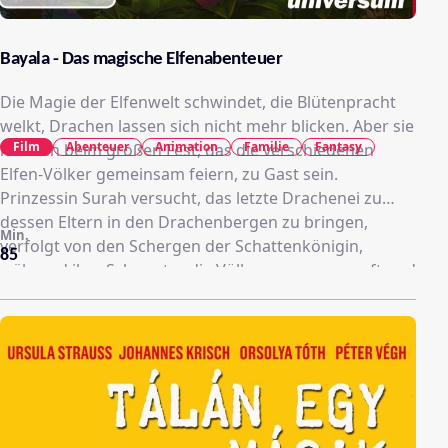
Bayala - Das magische Elfenabenteuer
Die Magie der Elfenwelt schwindet, die Blütenpracht
welkt, Drachen lassen sich nicht mehr blicken. Aber sie
Film
Abenteuer
Animation
Familie
Fantasy
müssen beim großen Fest, das die verschiedenen
Elfen-Völker gemeinsam feiern, zu Gast sein.
Prinzessin Surah versucht, das letzte Drachenei zu
dessen Eltern in den Drachenbergen zu bringen,
Min.
verfolgt von den Schergen der Schattenkönigin,
85
während ihre Schwester die Völker zusammenruft und
das Fest vorbereitet.