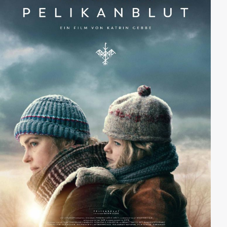
werden die verbliebenen 19 in einem Heustadl der
Bauern Traudl und Stefan Fasching eingesperrt.
Schöndorf nimmt Quartier auf dem Gut der von
Hammersfelds, um dort auf weitere Befehle zu
warten. Die Bewachung der Gefangenen obliegt dem
Dorfgendarmen Hochgatterer.