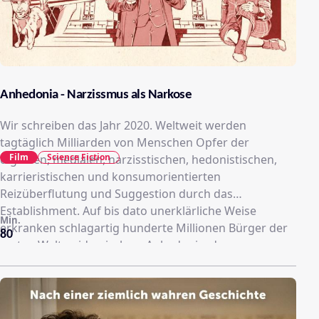
Anhedonia - Narzissmus als Narkose
Wir schreiben das Jahr 2020. Weltweit werden
tagtäglich Milliarden von Menschen Opfer der
Film
Science Fiction
digitalen, medialen, narzisstischen, hedonistischen,
karrieristischen und konsumorientierten
Reizüberflutung und Suggestion durch das
Establishment. Auf bis dato unerklärliche Weise
Min.
erkranken schlagartig hunderte Millionen Bürger der
80
ersten Welt epidemisch an Anhedonie, der
Unfähigkeit, Freude, Lust und Befriedigung zu
empfinden. Zwei Musteropfer dieser unsäglichen
Umstände sind die ungleichen, aber dennoch
unzertrennlichen Aristokraten-Söhnchen Franz und