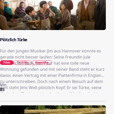
Plötzlich Türke
Für den jungen Musiker Jim aus Hannover könnte es
gerade nicht besser laufen: Seine Freundin Jule
Film
TV-Film
Komödie
erwartet ein Baby, das Paar hat eine tolle neue
Wohnung gefunden und mit seiner Band steht er kurz
davor, einen Vertrag mit einer Plattenfirma in England
zu unterschreiben. Doch nach einem Besuch auf dem
Min.
Amt steht Jims Welt plötzlich Kopf: Er sei Türke, seine
85
deutschen Papiere seien damit ungültig. Jim glaubt an
ein Versehen und begibt sich auf eine immer absurder
werdende Odyssee durch diverse Dienstzimmer. Als
gar nichts mehr geht, beschließt er, sich beim