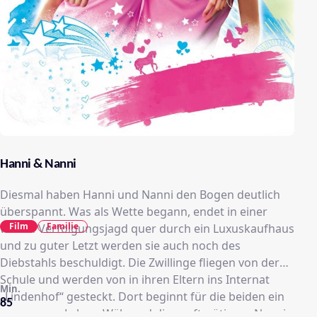
Hanni & Nanni
Diesmal haben Hanni und Nanni den Bogen deutlich
überspannt. Was als Wette begann, endet in einer
Film
Familie
wilden Verfolgungsjagd quer durch ein Luxuskaufhaus
und zu guter Letzt werden sie auch noch des
Diebstahls beschuldigt. Die Zwillinge fliegen von der
Schule und werden von in ihren Eltern ins Internat
Min.
„Lindenhof“ gesteckt. Dort beginnt für die beiden ein
85
ganz neues Leben. Während die sanftmütigere Nanni