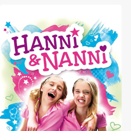
organisiert der einstige Sonderling ein Klassentreffen,
um auf die Spur der vertuschten Bluttat zu kommen.
Seine ehemaligen Mitschüler sind verblüfft über die
Eloquenz des eigentlich schüchternen Außenseiters,
der ihnen mit scharfsinnigem Verstand und großer
Kombinationskunst die Worte im Mund herumdreht...