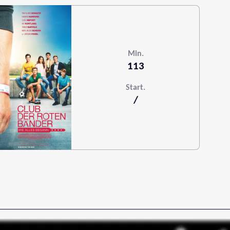
Min.
113
Start.
/