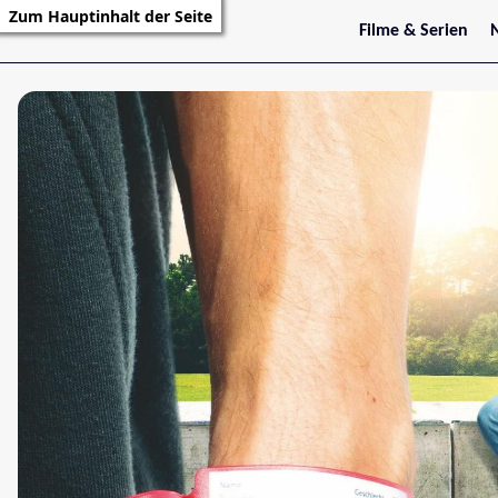
Zum Hauptinhalt der Seite
Filme & Serien
Trailer
S
Kritiken
S
Filmarchiv
Serienarchiv