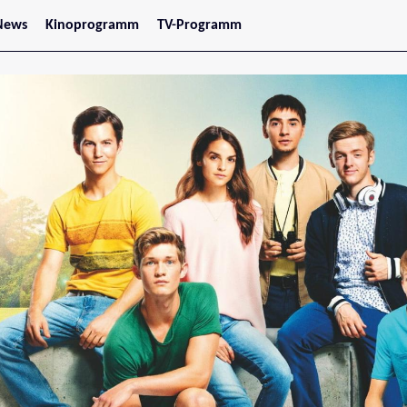
News
Kinoprogramm
TV-Programm
tars
Jetzt im Kino
treaming
Demnächst im Kino
Wien
Niederösterreich
Oberösterreich
Steiermark
Burgenland
Kärnten
Salzburg
Tirol
Vorarlberg