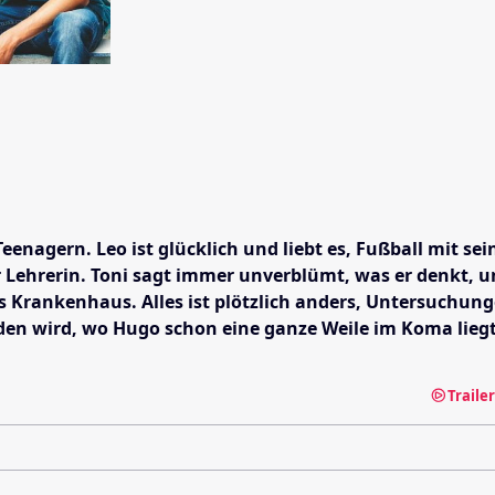
enagern. Leo ist glücklich und liebt es, Fußball mit se
er Lehrerin. Toni sagt immer unverblümt, was er denkt
s Krankenhaus. Alles ist plötzlich anders, Untersuchu
n wird, wo Hugo schon eine ganze Weile im Koma liegt, 
Traile