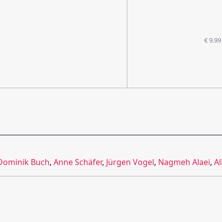
€ 9.99
Dominik Buch
,
Anne Schäfer
,
Jürgen Vogel
,
Nagmeh Alaei
,
Al