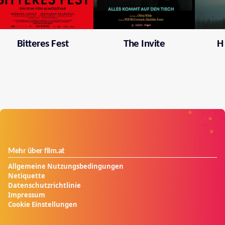
Bitteres Fest
The Invite
H
Mehr über film.at
Allgemeine Nutzungsbedingungen
Netiquette
Datenschutzrichtlinie
Impressum
Cookie Einstellungen