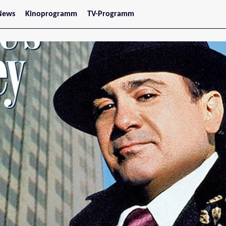
News
Kinoprogramm
TV-Programm
tars
Jetzt im Kino
treaming
Demnächst im Kino
Wien
Niederösterreich
Oberösterreich
Steiermark
Burgenland
Kärnten
Salzburg
Tirol
Vorarlberg