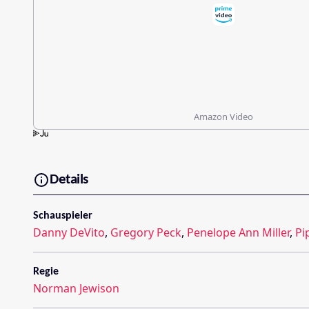
Amazon Video
Details
Schauspieler
Danny DeVito
,
Gregory Peck
,
Penelope Ann Miller
,
Pi
Regie
Norman Jewison