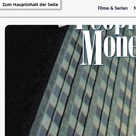
Zum Hauptinhalt der Seite
Filme & Serien
Trailer
S
Kritiken
S
Filmarchiv
Serienarchiv