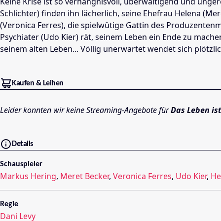
Keine Krise ist so verhängnisvoll, überwältigend und unge
Schlichter) finden ihn lächerlich, seine Ehefrau Helena (Me
(Veronica Ferres), die spielwütige Gattin des Produzentenm
Psychiater (Udo Kier) rät, seinem Leben ein Ende zu machen
seinem alten Leben... Völlig unerwartet wendet sich plötzli
Kaufen & Leihen
Leider konnten wir keine Streaming-Angebote für
Das Leben ist
Details
Schauspieler
Markus Hering
,
Meret Becker
,
Veronica Ferres
,
Udo Kier
,
He
Regie
Dani Levy