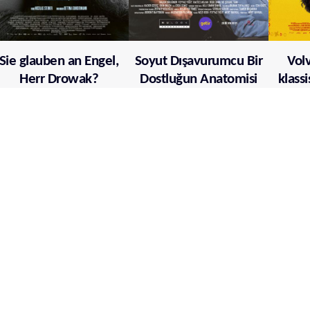
Sie glauben an Engel,
Soyut Dışavurumcu Bir
Volv
Herr Drowak?
Dostluğun Anatomisi
klass
Veyahut Yan Yana
Mehr über film.at
Allgemeine Nutzungsbedingungen
Netiquette
Datenschutzrichtlinie
Impressum
Cookie Einstellungen