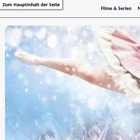
Zum Hauptinhalt der Seite
Filme & Serien
Trailer
S
Kritiken
S
Filmarchiv
Serienarchiv