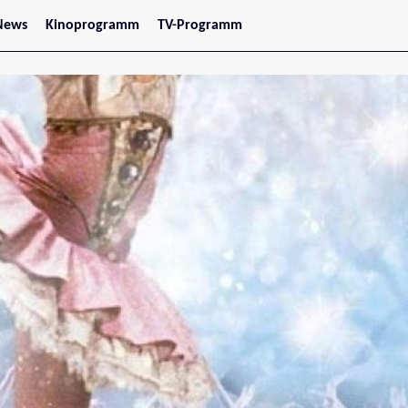
News
Kinoprogramm
TV-Programm
tars
Jetzt im Kino
treaming
Demnächst im Kino
Wien
Niederösterreich
Oberösterreich
Steiermark
Burgenland
Kärnten
Salzburg
Tirol
Vorarlberg