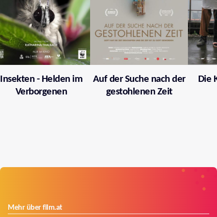
Insekten - Helden im
Auf der Suche nach der
Die 
Verborgenen
gestohlenen Zeit
Mehr über film.at