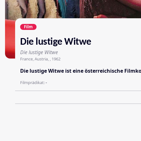
Film
Die lustige Witwe
Die lustige Witwe
France, Austria, , 1962
Die lustige Witwe ist eine österreichische Film
Filmprädikat:
-