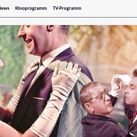
News
Kinoprogramm
TV-Programm
tars
Jetzt im Kino
treaming
Demnächst im Kino
Wien
Niederösterreich
Oberösterreich
Steiermark
Burgenland
Kärnten
Salzburg
Tirol
Vorarlberg