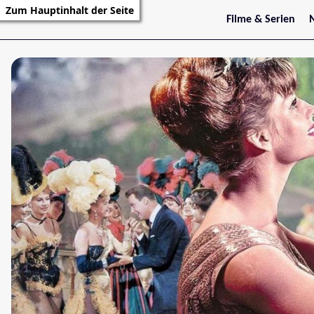
Zum Hauptinhalt der Seite
Filme & Serien
Trailer
S
Kritiken
S
Filmarchiv
Serienarchiv