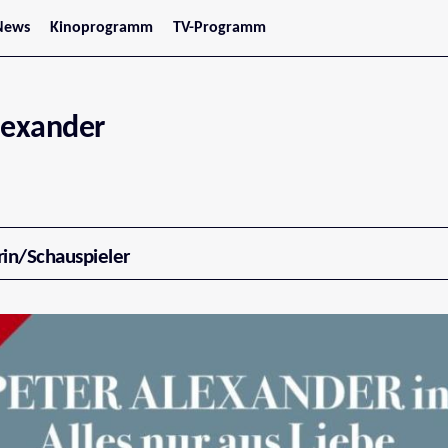
News
Kinoprogramm
TV-Programm
tars
Jetzt im Kino
treaming
Demnächst im Kino
Wien
Niederösterreich
lexander
Oberösterreich
Steiermark
Burgenland
Kärnten
Salzburg
Tirol
Vorarlberg
rin/Schauspieler