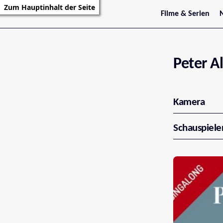
Zum Hauptinhalt der Seite
Filme & Serien
Trailer
S
Kritiken
S
Filmarchiv
Serienarchiv
Peter A
Kamera
Schauspiele