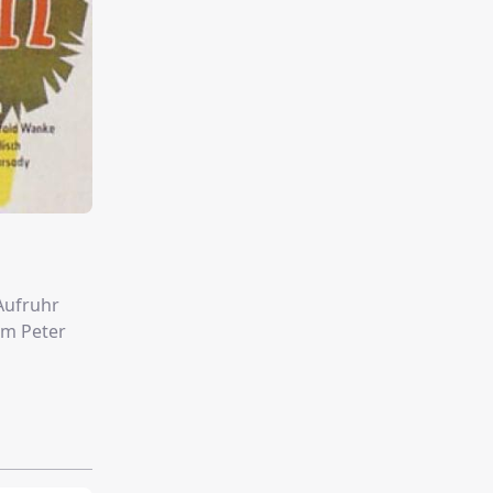
Aufruhr
um Peter