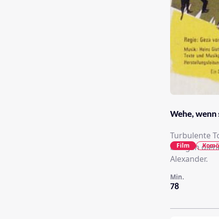
Wehe, wenn s
Turbulente T
Film
Komö
bringen dien
Alexander.
Min.
78