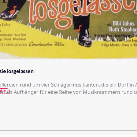
ie losgelassen
ollereien rund um vier Schlagermusikanten, die ein Dorf in 
die
en als Aufhänger für eine Reihe von Musiknummern rund 