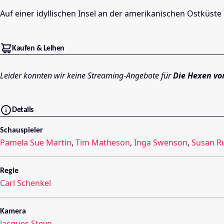
Auf einer idyllischen Insel an der amerikanischen Ostküs
Kaufen & Leihen
Leider konnten wir keine Streaming-Angebote für
Die Hexen vo
Details
Schauspieler
Pamela Sue Martin
,
Tim Matheson
,
Inga Swenson
,
Susan R
Regie
Carl Schenkel
Kamera
Jacques Steyn