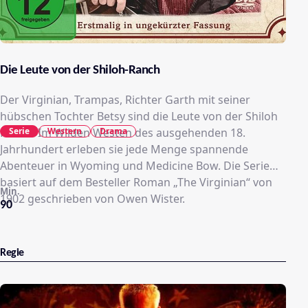
Die Leute von der Shiloh-Ranch
Der Virginian, Trampas, Richter Garth mit seiner
hübschen Tochter Betsy sind die Leute von der Shiloh
Serie
Western
Drama
Ranch. Im Wilden Westen des ausgehenden 18.
Jahrhundert erleben sie jede Menge spannende
Abenteuer in Wyoming und Medicine Bow. Die Serie
basiert auf dem Besteller Roman „The Virginian“ von
Min.
1902 geschrieben von Owen Wister.
90
Regie