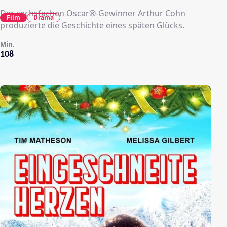
Der sechsfachen Oscar®-Gewinner Arthur Cohn
Film
Drama
produzierte die Geschichte eines späten Glücks.
Min.
108