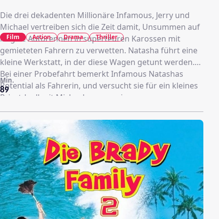
Die drei dekadenten Millionäre Infamous, Jerry und
Michael vertreiben sich die Zeit damit, Unsummen auf
Film
Action
Drama
Thriller
illegale Autorennen in superteuren Karossen mit
gemieteten Fahrern zu verwetten. Natasha führt eine
kleine Werkstatt, in der diese Wagen getunt werden.
Bei einer Probefahrt bemerkt Infamous Natashas
Min.
Potential als Fahrerin, und versucht sie für ein kleines
89
Privatduell mit Michael zu engagieren.