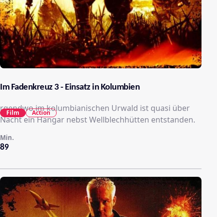
Im Fadenkreuz 3 - Einsatz in Kolumbien
rgendwo im kolumbianischen Urwald ist quasi über
Film
Action
Nacht ein Hangar nebst Wellblechhütten entstanden.
Min.
89