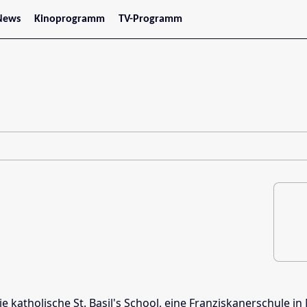
News
Kinoprogramm
TV-Programm
tars
Jetzt im Kino
treaming
Demnächst im Kino
Wien
Niederösterreich
Oberösterreich
Steiermark
Burgenland
Kärnten
Salzburg
Tirol
Vorarlberg
ie katholische St. Basil's School, eine Franziskanerschule