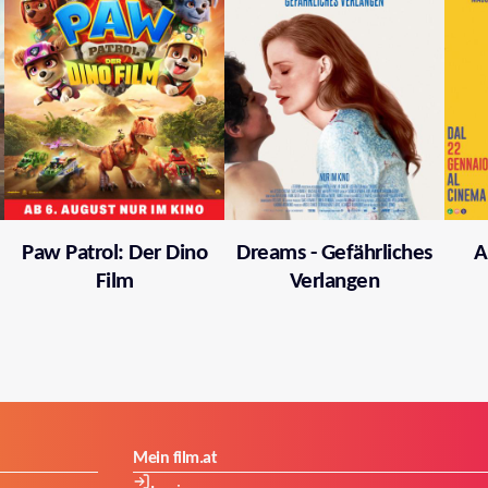
Paw Patrol: Der Dino
Dreams - Gefährliches
A
Film
Verlangen
Mein film.at