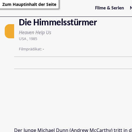
Zum Hauptinhalt der Seite
Filme & Serien
Film
Trailer
S
Die Himmelsstürmer
Kritiken
S
Filmarchiv
Heaven Help Us
Serienarchiv
USA , 1985
Filmprädikat:
-
Der Junge Michael Dunn (Andrew McCarthy) tritt in d