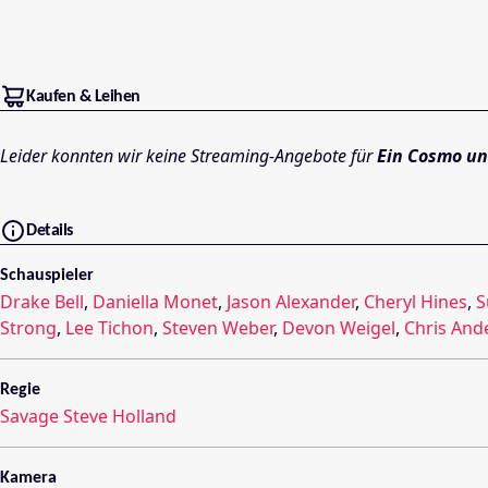
Kaufen & Leihen
Leider konnten wir keine Streaming-Angebote für
Ein Cosmo u
Details
Schauspieler
Drake Bell
,
Daniella Monet
,
Jason Alexander
,
Cheryl Hines
,
S
Strong
,
Lee Tichon
,
Steven Weber
,
Devon Weigel
,
Chris And
Regie
Savage Steve Holland
Kamera