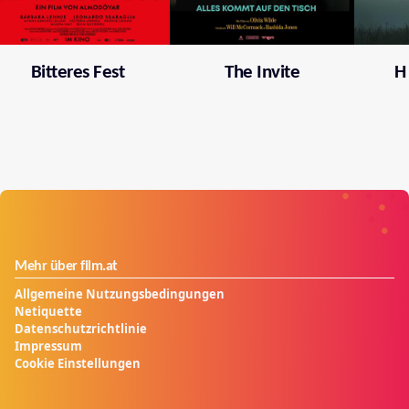
Bitteres Fest
The Invite
H
Mehr über film.at
Allgemeine Nutzungsbedingungen
Netiquette
Datenschutzrichtlinie
Impressum
Cookie Einstellungen