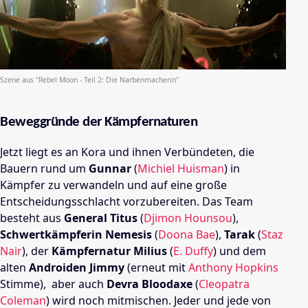
Szene aus "Rebel Moon - Teil 2: Die Narbenmacherin"
Beweggründe der Kämpfernaturen
Jetzt liegt es an Kora und ihnen Verbündeten, die
Bauern rund um
Gunnar
(
Michiel Huisman
) in
Kämpfer zu verwandeln und auf eine große
Entscheidungsschlacht vorzubereiten. Das Team
besteht aus
General Titus
(
Djimon Hounsou
),
Schwertkämpferin Nemesis
(
Doona Bae
),
Tarak
(
Staz
Nair
), der
Kämpfernatur Milius
(
E. Duffy
) und dem
alten
Androiden Jimmy
(erneut mit
Anthony Hopkins
Stimme),
aber auch
Devra Bloodaxe
(
Cleopatra
Coleman
) wird noch mitmischen. Jeder und jede von