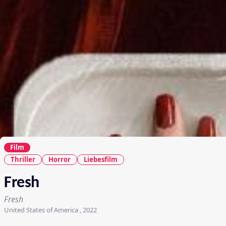
Film
Thriller
Horror
Liebesfilm
Fresh
Fresh
United States of America , 2022