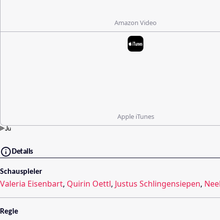
Amazon Video
Apple iTunes
Details
Schauspieler
Valeria Eisenbart
,
Quirin Oettl
,
Justus Schlingensiepen
,
Neel
Regie