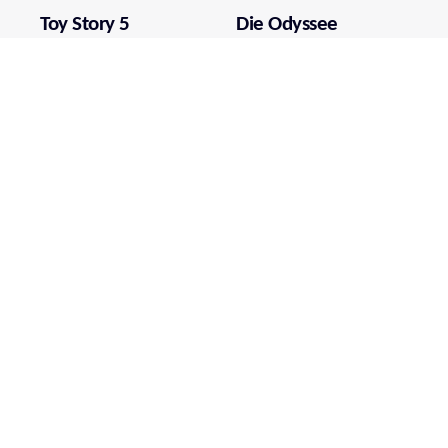
Toy Story 5
Die Odyssee
Mehr über film.at
Allgemeine Nutzungsbedingungen
Netiquette
Datenschutzrichtlinie
Impressum
Cookie Einstellungen
Mein film.at