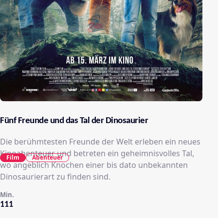
Fünf Freunde und das Tal der Dinosaurier
Die berühmtesten Freunde der Welt erleben ein neues
Kinoabenteuer und betreten ein geheimnisvolles Tal,
Film
Abenteuer
wo angeblich Knochen einer bis dato unbekannten
Dinosaurierart zu finden sind.
Min.
111