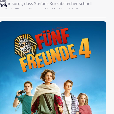
Min.
dafür sorgt, dass Stefans Kurzabstecher schnell
106
unfreiwillig verlängert. Und bald steht die
Freundschaft der beiden vor einer großen
Herausforderung, denn die Vergangenheit kickt
mitunter zeitverzögert.