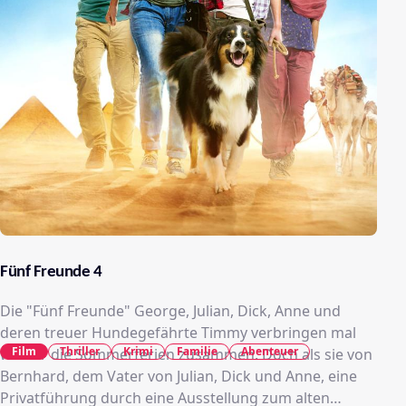
Fünf Freunde 4
Die "Fünf Freunde" George, Julian, Dick, Anne und
deren treuer Hundegefährte Timmy verbringen mal
Film
Thriller
Krimi
Familie
Abenteuer
wieder die Sommerferien zusammen. Doch als sie von
Bernhard, dem Vater von Julian, Dick und Anne, eine
Privatführung durch eine Ausstellung zum alten