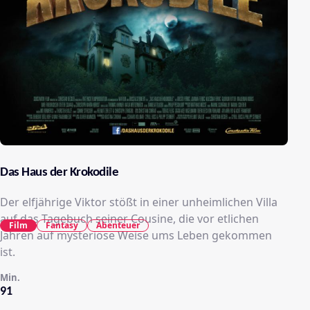
Das Haus der Krokodile
Der elfjährige Viktor stößt in einer unheimlichen Villa
auf das Tagebuch seiner Cousine, die vor etlichen
Film
Fantasy
Abenteuer
Jahren auf mysteriöse Weise ums Leben gekommen
ist.
Min.
91