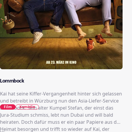
Lommbock
Kai hat seine Kiffer-Vergangenheit hinter sich gelassen
und betreibt in Würzburg nun den Asia-Liefer-Service
Film
Komödie
Lommbock. Sein alter Kumpel Stefan, der einst das
Jura-Studium schmiss, lebt nun Dubai und will bald
heiraten. Doch dafür muss er ein paar Papiere aus der
Heimat besorgen und trifft so wieder auf Kai, der