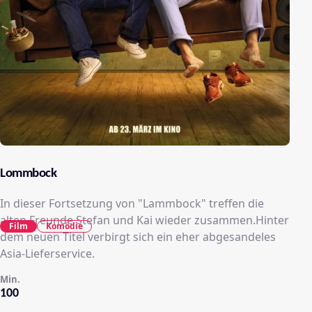
Lommbock
In dieser Fortsetzung von "Lammbock" treffen die
alten Freunde Stefan und Kai wieder zusammen.Hinter
Film
Komödie
dem neuen Titel verbirgt sich ein eher abgesandeles
Asia-Lieferservice.
Min.
100