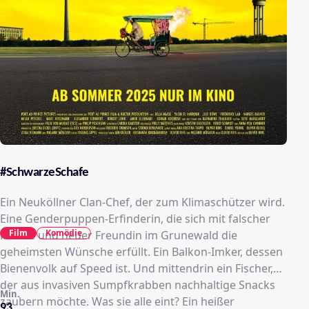
#SchwarzeSchafe
Ein Neuköllner Clan-Chef, der zum Klimaschützer wird.
Eine Genderpuppen-Erfinderin, die sich mit falscher
Film
Komödie
Pistole und neuer Freundin im Grunewald die
geheimsten Wünsche erfüllt. Ein Balkon-Imker, dessen
Bienenvolk auf Speed ist. Und mittendrin ein Fischer,
der aus invasiven Sumpfkrabben nachhaltige Snacks
Min.
zaubern möchte. Was sie alle eint? Ein heißer
93