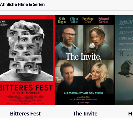
Ähnliche Filme & Serien
Bitteres Fest
The Invite
H