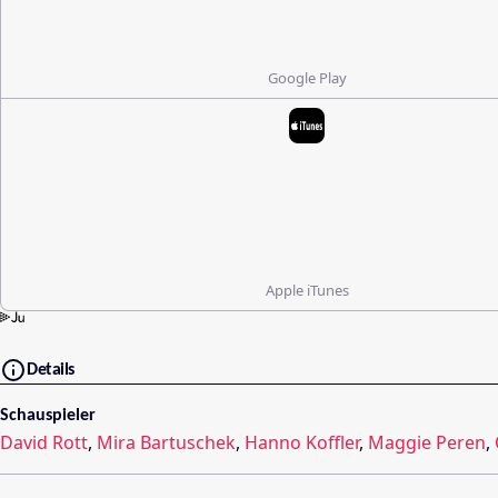
Google Play
Apple iTunes
Details
Schauspieler
David Rott
,
Mira Bartuschek
,
Hanno Koffler
,
Maggie Peren
,