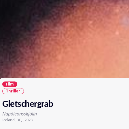
Film
Thriller
Gletschergrab
Napóleonsskjölin
Iceland, DE, , 2023