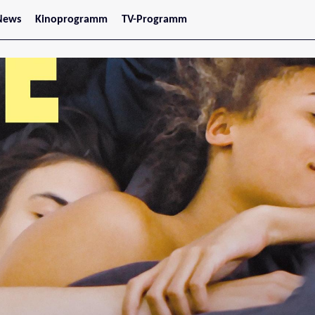
News
Kinoprogramm
TV-Programm
tars
Jetzt im Kino
treaming
Demnächst im Kino
Wien
Niederösterreich
Oberösterreich
Steiermark
Burgenland
Kärnten
Salzburg
Tirol
Vorarlberg