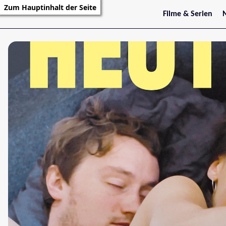
Zum Hauptinhalt der Seite
Filme & Serien
Trailer
S
Kritiken
S
Filmarchiv
Serienarchiv