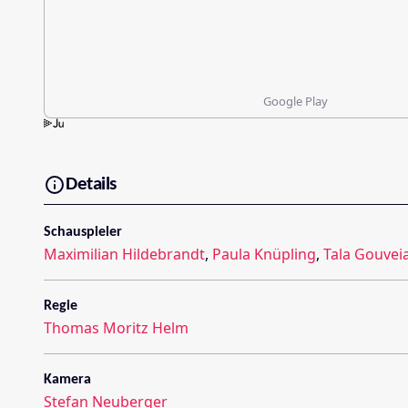
Google Play
Details
Schauspieler
Maximilian Hildebrandt
,
Paula Knüpling
,
Tala Gouvei
Regie
Thomas Moritz Helm
Kamera
Stefan Neuberger