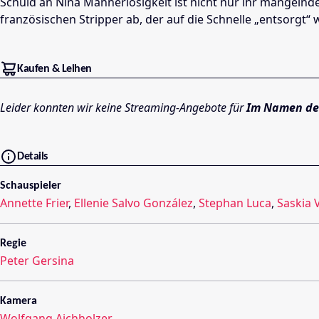
Schuld an Nina Männerlosigkeit ist nicht nur ihr mangelnd
französischen Stripper ab, der auf die Schnelle „entsorgt
Kaufen & Leihen
Leider konnten wir keine Streaming-Angebote für
Im Namen de
Details
Schauspieler
Annette Frier
,
Ellenie Salvo González
,
Stephan Luca
,
Saskia 
Regie
Peter Gersina
Kamera
Wolfgang Aichholzer