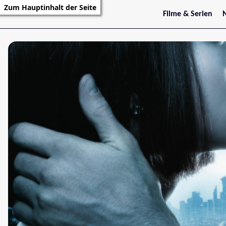
Zum Hauptinhalt der Seite
Filme & Serien
Trailer
S
Kritiken
S
Filmarchiv
Serienarchiv