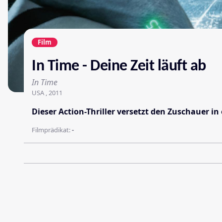
Film
In Time - Deine Zeit läuft ab
In Time
USA , 2011
Dieser Action-Thriller versetzt den Zuschauer i
Filmprädikat:
-