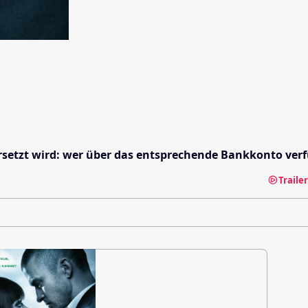
it ersetzt wird: wer über das entsprechende Bankkonto v
Traile