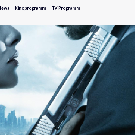
News
Kinoprogramm
TV-Programm
tars
Jetzt im Kino
treaming
Demnächst im Kino
Wien
Niederösterreich
Oberösterreich
Steiermark
Burgenland
Kärnten
Salzburg
Tirol
Vorarlberg