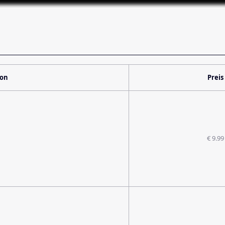
ion
Preis
€ 9.99