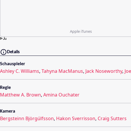
Apple iTunes
Details
Schauspieler
Ashley C. Williams
,
Tahyna MacManus
,
Jack Noseworthy
,
Joe
Regie
Matthew A. Brown
,
Amina Ouchater
Kamera
Bergsteinn Björgúlfsson
,
Hakon Sverrisson
,
Craig Sutters