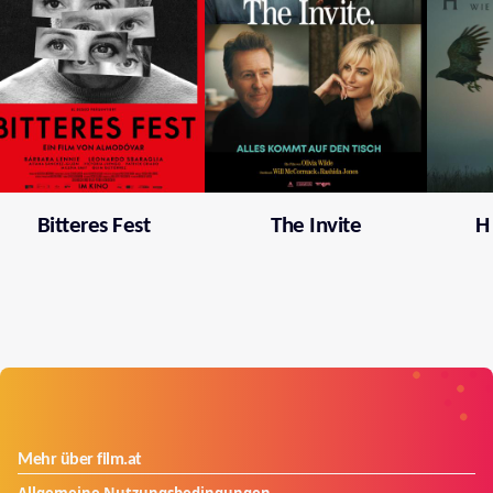
Bitteres Fest
The Invite
H
Mehr über film.at