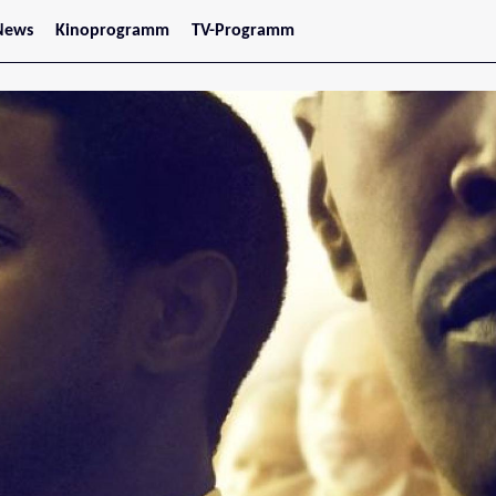
News
Kinoprogramm
TV-Programm
tars
Jetzt im Kino
treaming
Demnächst im Kino
Wien
Niederösterreich
Oberösterreich
Steiermark
Burgenland
Kärnten
Salzburg
Tirol
Vorarlberg