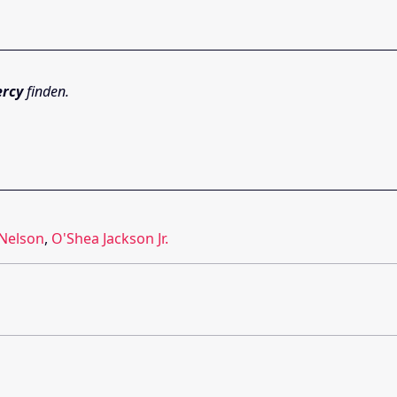
ercy
finden.
 Nelson
,
O'Shea Jackson Jr.