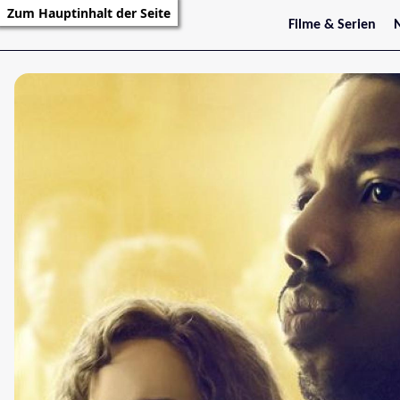
Zum Hauptinhalt der Seite
Filme & Serien
Trailer
S
Kritiken
S
Filmarchiv
Serienarchiv