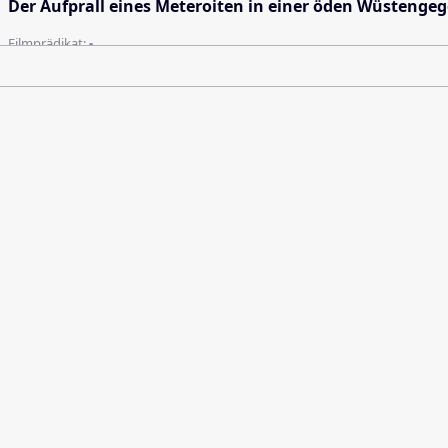
Der Aufprall eines Meteroiten in einer öden Wüstengeg
Filmprädikat:
-