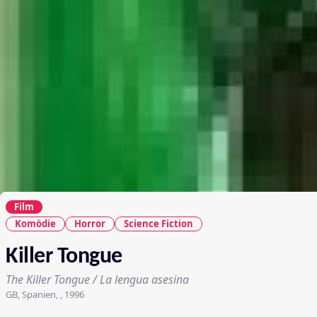
Film
Komödie
Horror
Science Fiction
Killer Tongue
The Killer Tongue / La lengua asesina
GB, Spanien, , 1996