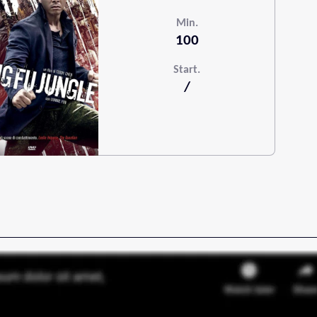
Min.
100
Start.
/