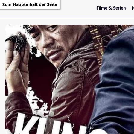
Zum Hauptinhalt der Seite
Filme & Serien
Trailer
S
Kritiken
S
Filmarchiv
Serienarchiv