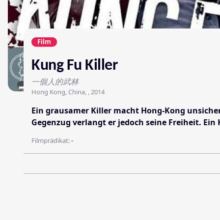
Film
Kung Fu Killer
一個人的武林
Hong Kong, China, , 2014
Ein grausamer Killer macht Hong-Kong unsicher,
Gegenzug verlangt er jedoch seine Freiheit. Ei
Filmprädikat:
-