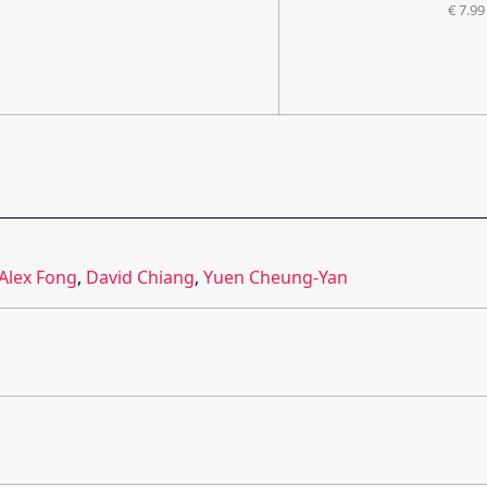
€ 7.99
Alex Fong
,
David Chiang
,
Yuen Cheung-Yan