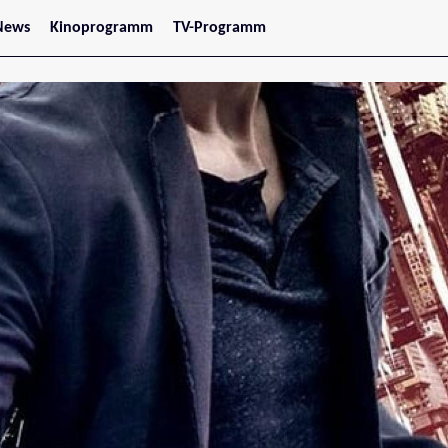
News
Kinoprogramm
TV-Programm
tars
Jetzt im Kino
treaming
Demnächst im Kino
Wien
Niederösterreich
Oberösterreich
Steiermark
Burgenland
Kärnten
Salzburg
Tirol
Vorarlberg