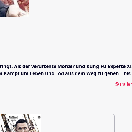
ngt. Als der verurteilte Mörder und Kung-Fu-Experte Xia
nen Kampf um Leben und Tod aus dem Weg zu gehen – bis d
Traile