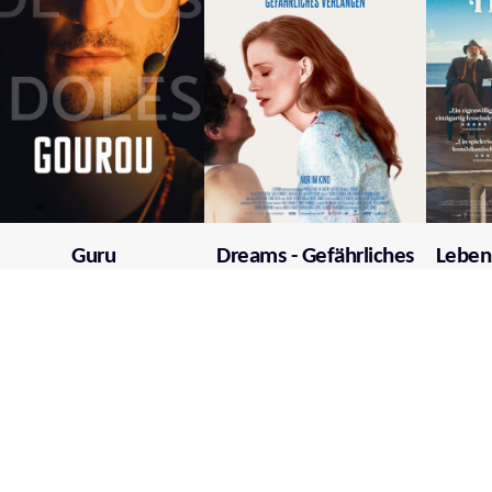
Guru
Dreams - Gefährliches
Leben
Verlangen
Mehr über film.at