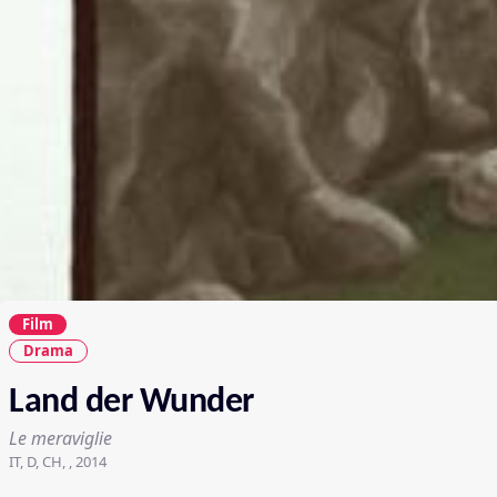
Film
Drama
Land der Wunder
Le meraviglie
IT, D, CH, , 2014