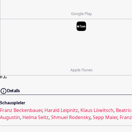
Google Play
Apple iTunes
Details
Schauspieler
Franz Beckenbauer
,
Harald Leipnitz
,
Klaus Löwitsch
,
Beatric
Augustin
,
Helma Seitz
,
Shmuel Rodensky
,
Sepp Maier
,
Franz