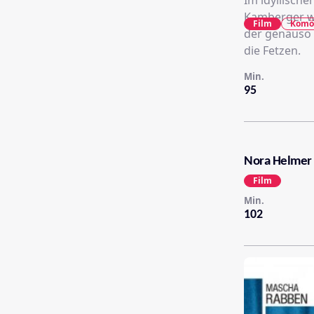
Im idyllisch
Kamberger wi
Film
Komö
der genauso 
die Fetzen.
Min.
95
Nora Helmer
Film
Min.
102