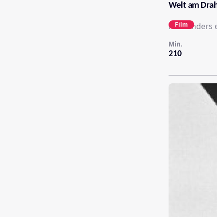
Welt am Dra
Film
Fassbinders e
Min.
210