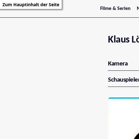
Zum Hauptinhalt der Seite
Filme & Serien
Trailer
S
Kritiken
S
Filmarchiv
Serienarchiv
Klaus L
Kamera
Schauspiele