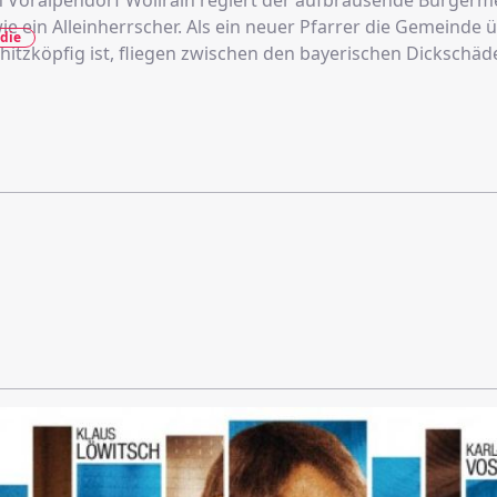
en Voralpendorf Wöllrain regiert der aufbrausende Bürgerm
e ein Alleinherrscher. Als ein neuer Pfarrer die Gemeinde
die
hitzköpfig ist, fliegen zwischen den bayerischen Dickschäde