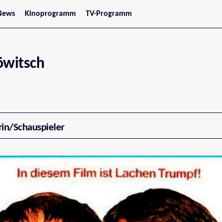
News
Kinoprogramm
TV-Programm
tars
Jetzt im Kino
treaming
Demnächst im Kino
Wien
Niederösterreich
öwitsch
Oberösterreich
Steiermark
Burgenland
Kärnten
Salzburg
Tirol
Vorarlberg
rin/Schauspieler